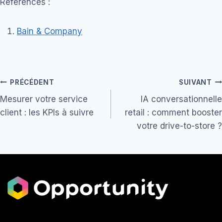
Références :
Bain & Company
Navigation
PRÉCÉDENT
SUIVANT
Mesurer votre service
IA conversationnelle
de
client : les KPIs à suivre
retail : comment booster
l’article
votre drive-to-store ?