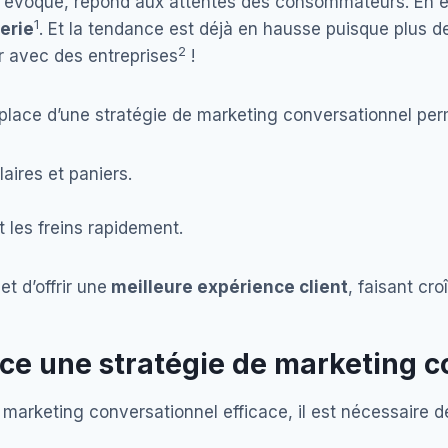
évoqué, répond aux attentes des consommateurs. En e
1
erie
. Et la tendance est déjà en hausse puisque plus de 
2
 avec des entreprises
!
n place d’une stratégie de marketing conversationnel p
aires et paniers.
t les freins rapidement.
t d’offrir une
meilleure expérience client
, faisant cro
e une stratégie de marketing c
 marketing conversationnel efficace, il est nécessaire d