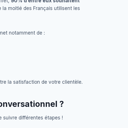
ffet,
90% d’entre eux souhaitent
la moitié des Français utilisent les
ermet notamment de :
ître la satisfaction de votre clientèle.
onversationnel ?
e suivre différentes étapes !