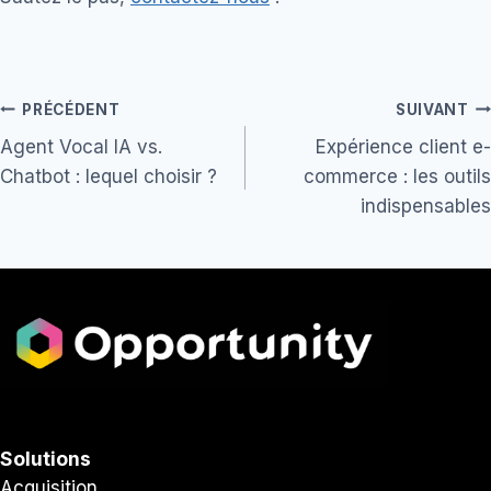
Navigation
PRÉCÉDENT
SUIVANT
Agent Vocal IA vs.
Expérience client e-
de
Chatbot : lequel choisir ?
commerce : les outils
l’article
indispensables
Solutions
Acquisition