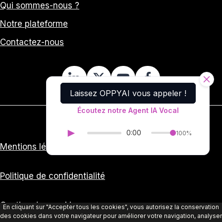
Qui sommes-nous ?
Notre plateforme
Contactez-nous
Laissez OPPYAI vous appeler !
Écoutez notre Agent IA Vocal
►
0:00
100%
Mentions légales
Politique de confidentialité
Gestion des cookies
En cliquant sur "Accepter tous les cookies", vous autorisez la conservation
des cookies dans votre navigateur pour améliorer votre navigation, analyser