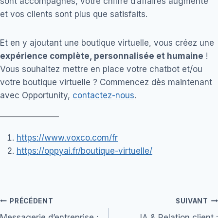
sont accompagnés, votre chiffre d’affaires augmente
et vos clients sont plus que satisfaits.
Et en y ajoutant une boutique virtuelle, vous créez une
expérience complète, personnalisée et humaine
!
Vous souhaitez mettre en place votre chatbot et/ou
votre boutique virtuelle ? Commencez dès maintenant
avec Opportunity,
contactez-nous
.
https://www.voxco.com/fr
https://oppyai.fr/boutique-virtuelle/
Navigation
PRÉCÉDENT
SUIVANT
Messagerie d’entreprise :
IA & Relation client :